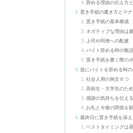
辞める理由の伝え方
置き手紙の書き方とマナ
置き手紙の基本構成
ネガティブな理由は
上司や同僚への配慮
バイト辞める時の敬
置き手紙を書く際の
急にバイトを辞める時の
社会人用の例文６つ
高校生・大学生のた
感謝の気持ちを伝え
お礼と今後の関係を
最終日に置き手紙を添え
ベストタイミングは