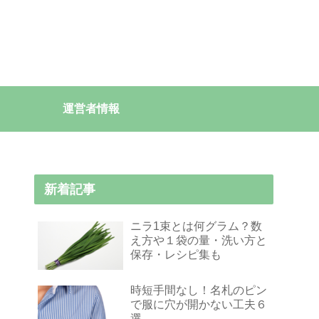
運営者情報
新着記事
ニラ1束とは何グラム？数
え方や１袋の量・洗い方と
保存・レシピ集も
時短手間なし！名札のピン
で服に穴が開かない工夫６
選