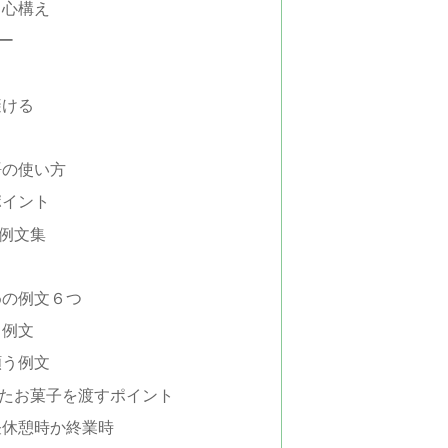
と心構え
ー
避ける
語の使い方
ポイント
例文集
めの例文６つ
る例文
願う例文
たお菓子を渡すポイント
昼休憩時か終業時