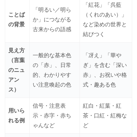
「紅花」「呉藍
「明るい／明ら
ことば
（くれのあい）」
か」につながる
の背景
など染めの世界と
古来からの語感
結びつく
見え方
一般的な基本色
「冴え」「華や
（言葉
の「赤」、日常
ぎ」を含む「深い
のニュ
的、わかりやす
赤」、お祝いや格
アン
い注意喚起の色
式・趣ある色
ス）
信号・注意表
紅白・紅葉・紅
用いら
示・赤字・赤ち
茶・口紅・紅梅な
れる例
ゃんなど
ど