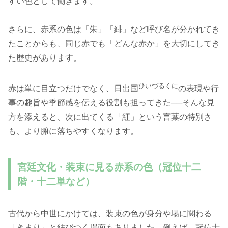
すい色として働きます。
さらに、赤系の色は「朱」「緋」など呼び名が分かれてき
たことからも、同じ赤でも「どんな赤か」を大切にしてき
た歴史があります。
ひいづるくに
赤は単に目立つだけでなく、日出国
の表現や行
事の趣旨や季節感を伝える役割も担ってきた──そんな見
方を添えると、次に出てくる「紅」という言葉の特別さ
も、より腑に落ちやすくなります。
宮廷文化・装束に見る赤系の色（冠位十二
階・十二単など）
古代から中世にかけては、装束の色が身分や場に関わる
「きまり」と結びつく場面もありました。例えば、冠位十