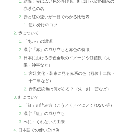
結論：赤は広い色の呼び名、紅は紅花染め由来の
赤系色の名
赤と紅の違いが一目でわかる比較表
使い分けのコツ
赤について
「あか」の語源
漢字「赤」の成り立ちと赤色の特徴
日本における赤色全般のイメージや価値観（太
陽・神事など）
宮廷文化・装束に見る赤系の色（冠位十二階・
十二単など）
赤系伝統色は何がある？（朱・緋・茜など）
紅について
「紅」の読み方（こう／く／べに／くれない等）
漢字「紅」の成り立ち
べに・くれないの由来
日本語での使い分け例