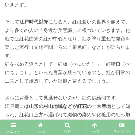
いきます。
そして
江戸時代以降
になると、紅は装いの世界を越えて、
より多くの人の「身近な美意識」に根づいていきます。化
粧では紅花由来の紅が中心となり、紅を塗り重ねて発色を
楽しむ流行（文化年間ごろの「笹色紅」など）が語られま
す。
紅を収める道具として「紅板（べにいた）」「紅猪口（べ
にちょこ）」といった言葉が残っているのも、紅が日常の
工夫として浸透していた証拠と言えるでしょう。
さらに背景として見逃せないのが、紅の供給側です。
江戸期には
山形の村山地域などが紅花の一大産地
として知
られ、紅花は上方へ運ばれて織物の染めや化粧用の紅へ加
工され、人々の暮らしを彩ったと説明されています。
つまり江戸の紅は、流行としてだけでなく、
産地・交易・
メニュー
ホーム
検索
トップ
サイドバー