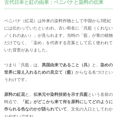
古代日本と紅の由来：ベニバナと染料の伝来
ベニバナ（紅花）は外来の染料作物として中国から3世紀
には伝わっていたといわれ、古い和名に「呉藍（くれない
／くれのあい）」が見られます。当時の「藍」が青の植物
だけでなく、「染め」を代表する言葉として広く使われて
いた背景がありました。
つまり「呉藍」は、
異国由来であること（呉）
と、
染めの
世界に迎え入れるための見立て（藍）
からなる名づけとい
うわけです。
原料の紅花
と、
伝来元や染料技術を示す呉藍
という名前の
時点で、
「紅」がどこから来て何を原料にしてどのように
作られる色なのかが語られていて
、文化の入口としてわか
りやすいですね。