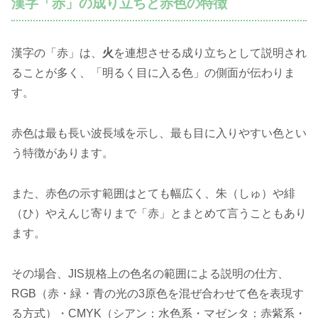
漢字「赤」の成り立ちと赤色の特徴
漢字の「赤」は、
火
を連想させる成り立ちとして説明され
ることが多く、「明るく目に入る色」の側面が伝わりま
す。
赤色は最も長い波長域を示し、最も目に入りやすい色とい
う特徴があります。
また、赤色の示す範囲はとても幅広く、朱（しゅ）や緋
（ひ）やえんじ寄りまで「赤」とまとめて言うこともあり
ます。
その場合、JIS規格上の色名の範囲による説明の仕方、
RGB（赤・緑・青の光の3原色を混ぜ合わせて色を表現す
る方式）・CMYK（シアン：水色系・マゼンタ：赤紫系・