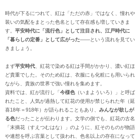
時代が下るにつれて、紅は「ただの赤」ではなく、憧れや
装いの気配をまとった色名として存在感も増していきま
す。
平安時代に「流行色」として注目され、江戸時代に
「暮らしの定番」として広がった
――という流れを見てい
きましょう。
まず
平安時代
、紅花で染める紅は手間がかかり、濃い紅ほ
ど貴重でした。そのため紅は、衣服にも化粧にも用いられ
ながら、貴族の世界で強い憧れを集めます。
資料では、紅が流行し「
今様色
（いまよういろ）」と呼ば
れたこと、人気が過熱して紅花の使用が禁じられた年（延
喜18年＝918年）が語られることもあり、
みんなが欲しが
る色
だったことが伝わります。文学の側でも、紅花の古名
「末摘花（すえつむはな）」のように、紅そのものが物語
や連想を呼ぶ言葉として扱われ、色名以上の存在になって