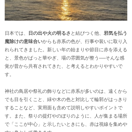
日本では、
日の出や火の明るさ
と結びつく他、
邪気を払う
魔除けの意味合い
からも赤系の色が、行事や装いに取り入
れられてきました。新しい年の始まりや節目に赤を添える
と、景色がぱっと華やぎ、場の雰囲気が整う──そんな感
覚が昔から共有されてきた、と考えるとわかりやすいで
す。
神社の鳥居や祭礼の飾りなどに赤系が多いのは、遠くから
でも目を引くこと、緑や木の色と対比して輪郭がはっきり
することなど、実用面も含めて説明しやすいポイントで
す。また、祭りの提灯やのぼりのように、人が集まる場所
で「ここが中心」と示したいときにも、赤は視線を集めや