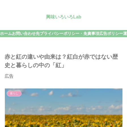
興味いろいろLab
ホーム
お問い合わせ先
プライバシーポリシー・免責事項
広告ポリシー
運
赤と紅の違いや由来は？紅白が赤ではない歴
史と暮らしの中の「紅」
広告
暮らし