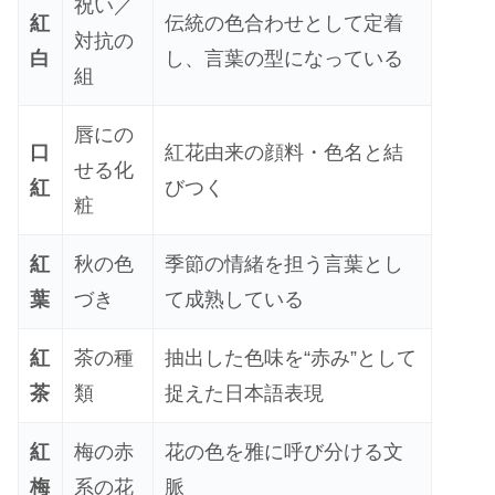
祝い／
紅
伝統の色合わせとして定着
対抗の
白
し、言葉の型になっている
組
唇にの
口
紅花由来の顔料・色名と結
せる化
紅
びつく
粧
紅
秋の色
季節の情緒を担う言葉とし
葉
づき
て成熟している
紅
茶の種
抽出した色味を“赤み”として
茶
類
捉えた日本語表現
紅
梅の赤
花の色を雅に呼び分ける文
梅
系の花
脈