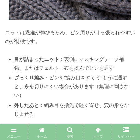
ニットは繊維が伸びるため、ピン周りが引っ張られやすい
のが特徴です。
目が詰まったニット
：裏側にマスキングテープ補
強、またはフェルト・布を挟んでピンを通す
ざっくり編み
：ピンを“編み目をすくう”ように通す
と、糸を切りにくい場合があります（無理に刺さな
い）
外したあと
：編み目を指先で軽く寄せ、穴の形をな
じませる
メニュー
ホーム
検索
トップ
サイドバー
薄手Tシャツ・シャツ・ブラウスの場合