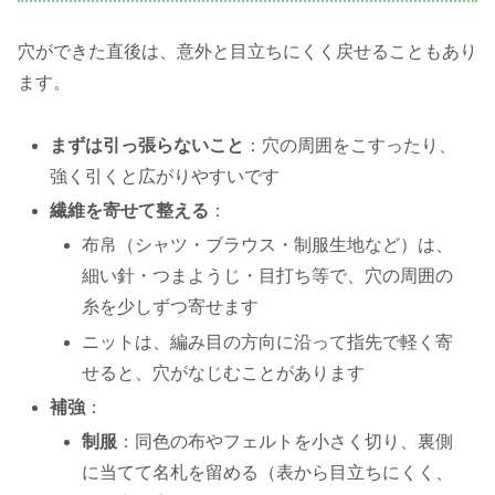
穴ができた直後は、意外と目立ちにくく戻せることもあり
ます。
まずは引っ張らないこと
：穴の周囲をこすったり、
強く引くと広がりやすいです
繊維を寄せて整える
：
布帛（シャツ・ブラウス・制服生地など）は、
細い針・つまようじ・目打ち等で、穴の周囲の
糸を少しずつ寄せます
ニットは、編み目の方向に沿って指先で軽く寄
せると、穴がなじむことがあります
補強
：
制服
：同色の布やフェルトを小さく切り、裏側
に当てて名札を留める（表から目立ちにくく、