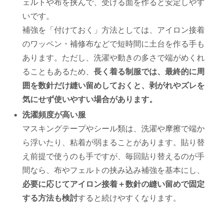
ェルトや布を挟んで、受ける面を作ると安定しやす
いです。
補強を「付けておく」方法としては、アイロン接着
のワッペン・補修布などで短時間に土台を作る手も
あります。ただし、洗濯や動きの多さで端がめくれ
ることもあるため、
長く着る制服では、最終的に周
囲を数針だけ縫い留めしておくと、剥がれやズレを
気にせず使いやすい場合があります。
洗濯頻度が高い服
マスキングテープやシール類は、洗濯や摩擦で端か
ら浮いたり、粘着が弱まることがあります。貼り替
え前提で使うのも手ですが、毎回貼り替えるのが手
間なら、布やフェルトの挟み込み補強を基本にし、
必要に応じてアイロン接着＋数針の縫い留めで固定
する方法も検討
すると続けやすくなります。