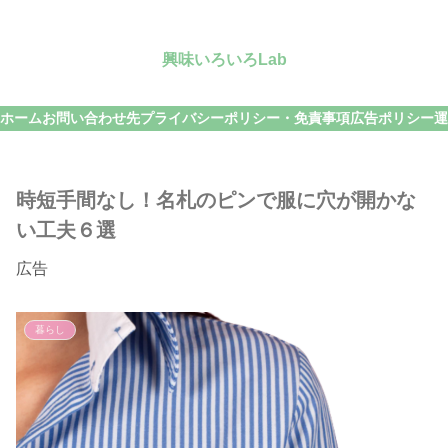
興味いろいろLab
ホーム
お問い合わせ先
プライバシーポリシー・免責事項
広告ポリシー
運
時短手間なし！名札のピンで服に穴が開かな
い工夫６選
広告
暮らし