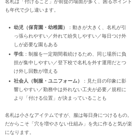
名札は「付けること」が前提の場面が多く、困るポイント
も年代で少し違います。
幼児（保育園・幼稚園）
：動きが大きく、名札が引
っ張られやすい／外れて紛失しやすい／毎日つけ外
しが必要な園もある
学生
：制服を一定期間着続けるため、同じ場所に負
担が集中しやすい／登下校で名札を外す運用だとつ
け外し回数が増える
社会人（制服・ユニフォーム）
：見た目の印象に影
響しやすい／勤務中は外れない工夫が必要／規程に
より「付ける位置」が決まっていることも
名札は小さなアイテムですが、服は毎日身につけるもの。
だからこそ「穴を増やさない仕組み」を先に作ると気が楽
になります。